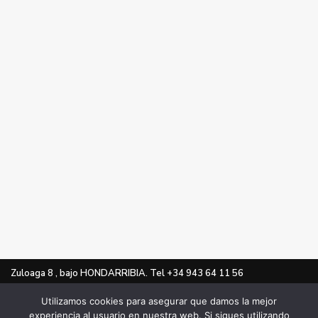
Zuloaga 8 , bajo HONDARRIBIA. Tel +34 943 64 11 56
oficina@elduayen.com
Utilizamos cookies para asegurar que damos la mejor
experiencia al usuario en nuestra web. Si sigues utilizando