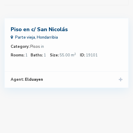
310,000
€
O
Piso en c/ San Nicolás
Parte vieja
,
Hondarribia
Category:
Pisos
in
2
Rooms:
1
Baths:
1
Size:
55.00 m
ID:
19101
Agent:
Elduayen