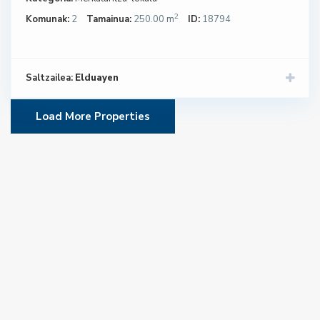
2
Komunak:
2
Tamainua:
250.00 m
ID:
18794
Saltzailea:
Elduayen