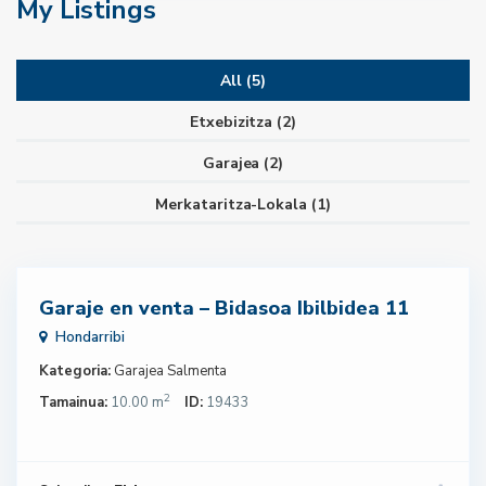
My Listings
All (5)
Etxebizitza (2)
Garajea (2)
Merkataritza-Lokala (1)
33,000
€
Garaje en venta – Bidasoa Ibilbidea 11
Hondarribi
Kategoria:
Garajea
Salmenta
2
Tamainua:
10.00 m
ID:
19433