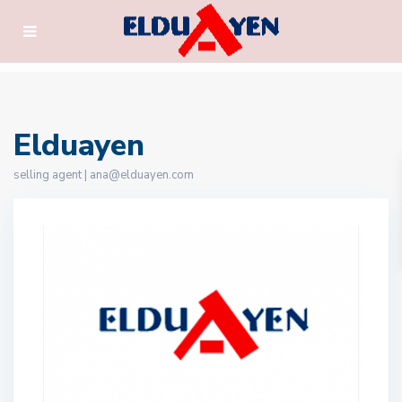
Elduayen
selling agent |
ana@elduayen.com