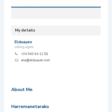
My details
Elduayen
selling agent
+34 943 64 11 56
ana@elduayen.com
About Me
Harremanetarako